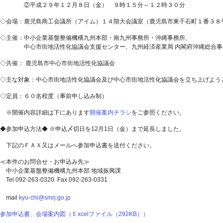
②平成２９年１２月８日（金） ９時１５分～１２時３０分
◇会場：鹿児島商工会議所（アイム）１４階大会議室（鹿児島市東千石町１番３８
◇主催：中小企業基盤整備機構九州本部・南九州事務所・沖縄事務所、
中心市街地活性化協議会支援センター、九州経済産業局 内閣府沖縄総合事
◇共催： 鹿児島市中心市街地活性化協議会
◇主な対象：中心市街地活性化協議会及び中心市街地活性化協議会を立ち上げよ
◇定員：６０名程度（事前
※開催内容詳細は下にあります
開催案内チラシ
をご参照ください。
◆参加申込方法◆
※申込〆切日を12月1日（金）まで延長しました。
下記のＦＡＸ又はメールへ参加申込書を送付ください
。
≪本件のお問合せ・お申込み先≫
中小企業基盤整備機構九州本部 地域振興課
Tel 092-263-0320 Fax 092-263-0331
mail
kyu-chi@smrj.go.jp
参加申込書、会場案内図（Ｅxcelファイル（292KB））