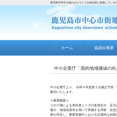
鹿児島市内中心地のまちづくりを総合的に推進していま
ホーム
協議会概要
中小企業庁「面的地域価値の向
中小企業庁より、 令和４年度第２次補正予算
案内いたします。
≪事業概要≫
コロナ禍による来街者ニーズの多様化や、足元
魅力・地域資源等を用いて実施する滞留・交流
家が伴走し、事業実施中における定期的な効果