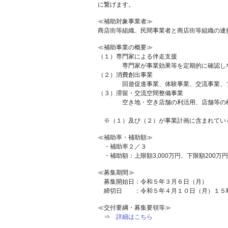
に繋げます。
≪補助対象事業者≫
商店街等組織、民間事業者と商店街等組織の連
≪補助事業の概要≫
（１）専門家による伴走支援
専門家が事業効果等を定期的に確認しな
（２）消費創出事業
回遊促進事業、体験事業、交流事業、ブラ
（３）滞留・交流空間整備事業
空き地・空き店舗の利活用、店舗等の機能
※（１）及び（２）が事業計画に含まれてい
≪補助率・補助額≫
・補助率２／３
・補助額：上限額3,000万円、下限額200万円
≪募集期間≫
募集開始日：令和５年３月６日（月）
締切日 ：令和５年４月１０日（月）１５
≪交付要綱・募集要領等≫
⇒
詳細はこちら