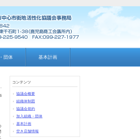
・団体
基本計画
コンテンツ
協議会概要
6
組織体制図
協議会規約
加入組織・団体
基本計画
の
空き店舗情報
門
上