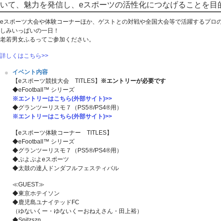
いて、魅力を発信し、eスポーツの活性化につなげることを目
eスポーツ大会や体験コーナーほか、ゲストとの対戦や全国大会等で活躍するプロ
しみいっぱいの一日！
老若男女ふるってご参加ください。
詳しくはこちら>>
イベント内容
【eスポーツ競技大会 TITLES】
※エントリーが必要です
◆eFootball™ シリーズ
※エントリーはこちら(外部サイト)>>
◆グランツーリスモ７（PS5®/PS4®用）
※エントリーはこちら(外部サイト)>>
【eスポーツ体験コーナー TITLES】
◆eFootball™ シリーズ
◆グランツーリスモ７（PS5®/PS4®用）
◆ぷよぷよeスポーツ
◆太鼓の達人ドンダフルフェスティバル
≪GUEST≫
◆東京ホテイソン
◆鹿児島ユナイテッドFC
（ゆないくー・ゆないくーおねえさん・田上裕）
◆Spitzszn