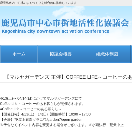
鹿児島市内中心地のまちづくりを総合的に推進しています
ホーム
協議会概要
組織体制図
【マルヤガーデンズ 主催】COFFEE LIFE～コーヒー
4/13(土)〜 04/14(日)にかけてマルヤガーデンズにて
Coffee Life ～コーヒーのある暮らし
が開催されます。
●Coffee Life～コーヒーのある暮らし～
【開催日程】4/13(土)・14(日)【開催時間】10:00～17:00
【会場】7F屋上庭園ソラニワ/garden7/open garden
※予告なくイベント内容を変更する場合がございます。※小雨決行、荒天中止